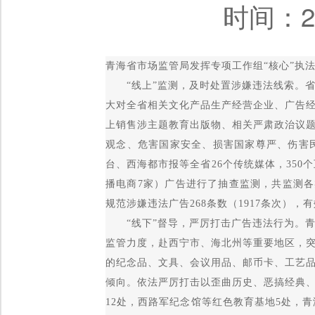
时间：20
青海省市场监管局发挥专项工作组“核心”执
“线上”监测，及时处置涉嫌违法线索。省
大对全省相关文化产品生产经营企业、广告
上销售涉主题教育出版物、相关严肃政治议
观念、危害国家安全、损害国家尊严、伤害
台、西海都市报等全省26个传统媒体，350个
播电商7家）广告进行了抽查监测，共监测各类广告
规范涉嫌违法广告268条数（1917条次）
“线下”督导，严厉打击广告违法行为。青
监管力度，赴西宁市、海北州等重要地区，
的纪念品、文具、会议用品、邮币卡、工艺
倾向。依法严厉打击以歪曲历史、恶搞经典
12处，西路军纪念馆等红色教育基地5处，