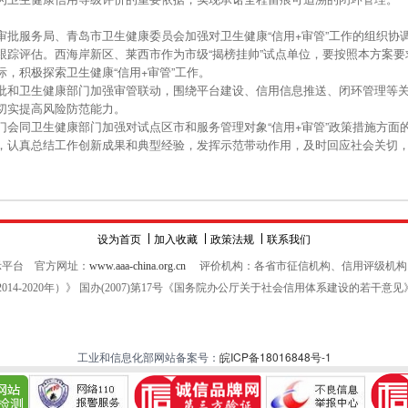
服务局、青岛市卫生健康委员会加强对卫生健康“信用+审管”工作的组织协
跟踪评估。西海岸新区、莱西市作为市级“揭榜挂帅”试点单位，要按照本方案
，积极探索卫生健康“信用+审管”工作。
和卫生健康部门加强审管联动，围绕平台建设、信用信息推送、闭环管理等关
切实提高风险防范能力。
同卫生健康部门加强对试点区市和服务管理对象“信用+审管”政策措施方面
，认真总结工作创新成果和典型经验，发挥示范带动作用，及时回应社会关切，为
设为首页
加入收藏
政策法规
联系我们
示平台 官方网址：
www.aaa-china.org.cn
评价机构：各省市征信机构、信用评级机构
014-2020年）》 国办(2007)第17号《国务院办公厅关于社会信用体系建设的若干
工业和信息化部网站备案号：
皖ICP备18016848号-1