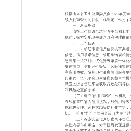
根据山东省卫生健康委员会2023年度
续强化审管协同联动，现制定工作方案
一、总体思路
依托卫生健康智慧审管平台和卫生健康
底前，探索实现卫生健康政府治理由传
二、工作任务
（一）畅通审管信用信息共享渠道。
信息、信用承诺信息、信用承诺履约情
息归集推送功能。优化升级审管一体化
失信信息、信用评价等级、风险预警信
享应用质效。发挥卫生健康信用服务平
过审管一体化平台卫生健康智慧审管模
慧卫监综合管理平台获取行政处罚等数
和风险处置的参考。
（二）建立“信用+审管”工作机制。
在线核查申请人信用状况，对信用等级
施优先受理、远程踏勘等便利化举措，
机、一公开”监管与信用分级分类评价
（三）探索实施信用核查闭环管理。探
实性内容作出承诺，对审批后发现虚假
同步推送至卫生健康信用服务平台，作