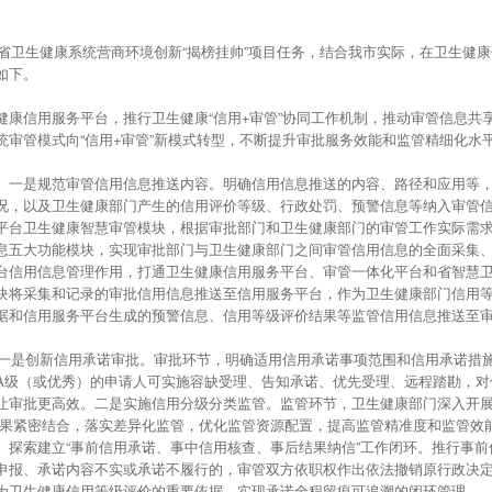
全省卫生健康系统营商环境创新“揭榜挂帅”项目任务，结合我市实际，在卫生健康
如下。
信用服务平台，推行卫生健康“信用+审管”协同工作机制，推动审管信息共享、
统审管模式向“信用+审管”新模式转型，不断提升审批服务效能和监管精细化水
一是规范审管信用信息推送内容。明确信用信息推送的内容、路径和应用等，
况，以及卫生健康部门产生的信用评价等级、行政处罚、预警信息等纳入审管
平台卫生健康智慧审管模块，根据审批部门和卫生健康部门的审管工作实际需
息五大功能模块，实现审批部门与卫生健康部门之间审管信用信息的全面采集
台信用信息管理作用，打通卫生健康信用服务平台、审管一体化平台和省智慧
块将采集和记录的审批信用信息推送至信用服务平台，作为卫生健康部门信用
据和信用服务平台生成的预警信息、信用等级评价结果等监管信用信息推送至
一是创新信用承诺审批。审批环节，明确适用信用承诺事项范围和信用承诺措
A级（或优秀）的申请人可实施容缺受理、告知承诺、优先受理、远程踏勘，对
让审批更高效。二是实施信用分级分类监管。监管环节，卫生健康部门深入开展
结果紧密结合，落实差异化监管，优化监管资源配置，提高监管精准度和监管效
索建立“事前信用承诺、事中信用核查、事后结果纳信”工作闭环。推行事前
申报、承诺内容不实或承诺不履行的，审管双方依职权作出依法撤销原行政决
为卫生健康信用等级评价的重要依据，实现承诺全程留痕可追溯的闭环管理。